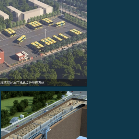
停车场数字孪生3d建模可视化-三维实景孪生智慧场馆系统
数