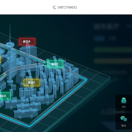
19872700032
QQ
微信