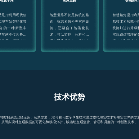
智慧车站
智慧道路
智慧路灯
站是指利用现代信
智慧道路不仅是传统的路
智慧路灯是指利
实现车站智能化管
面、标志和信号等实体设
息技术和智能化
务的一种新型车
施，还融合了智能化技
统路灯进行升级
慧车站不仅具备传
术，可以监控、分析和处
实现路灯管理的
的作用，还融合了
理交通状况信息，能够实
高效化和可持续
技术，为乘客提供
现动态交通流量调控和高
种新型路灯
利和高效的服务体
效运输。
技术优势
物联网控制系统已经应用于智慧交通，3D可视化数字孪生技术通过虚拟现实技术将现实世界的
从而实现对交通数据的可视化和模拟分析，以辅助交通监管、管理和调度的一种新型技术。