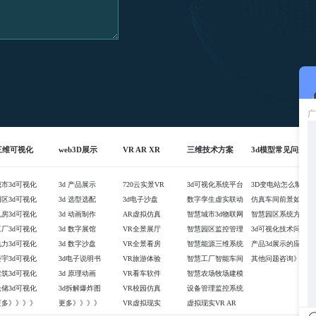
三维可视化
web3D展示
VR AR XR
三维技术方案
3d模型常见问题
城市3d可视化
3d 产品展示
720云实景VR
3d可视化系统平台
3D变电站怎么制作
园区3d可视化
3d 选型选配
3d电子沙盘
数字孪生虚实联动
仿真车间前景如何
机房3d可视化
3d 动画制作
AR虚拟仿真
智慧城市3d物联网
智慧园区系统方案
工厂3d可视化
3d 数字展馆
VR全景展厅
智慧园区监控管理
3d可视化技术问题
电力3d可视化
3d 数字沙盘
VR全景看房
智慧能源三维系统
产品3d展示的应用
楼宇3d可视化
3d电子说明书
VR旅游体验
智慧工厂智能车间
其他问题咨询》》
建筑3d可视化
3d 原理动画
VR看车软件
智慧农场牧场建模
仓储3d可视化
3d拆解爆炸图
VR校园仿真
设备管理监控系统
更多》》》》
更多》》》》
VR虚拟现实
虚拟现实VR AR