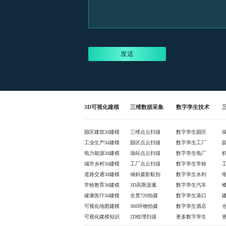
发送
3D可视化建模
三维数据采集
数字孪生技术
园区建筑3d建模
三维点云扫描
数字孪生园区
工业生产3d建模
园区点云扫描
数字孪生工厂
电力能源3d建模
场站点云扫描
数字孪生电厂
城市乡村3d建模
工厂点云扫描
数字孪生学校
道路交通3d建模
倾斜摄影航拍
数字孪生水利
学校教育3d建模
3D高斯泼溅
数字孪生汽车
健康医疗3d建模
全景720拍摄
数字孪生港口
可视化地图建模
360环物拍摄
数字孪生酒店
可视化建模知识
2D纹理扫描
更多数字孪生