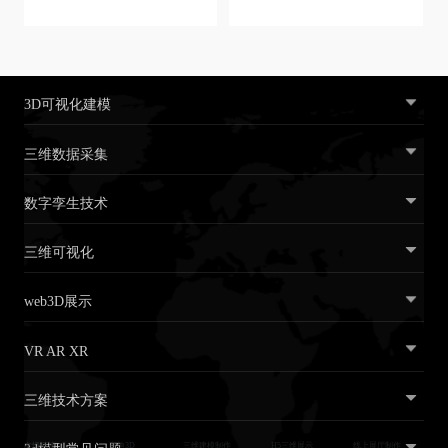
3D可视化建模
三维数据采集
数字孪生技术
三维可视化
web3D展示
VR AR XR
三维技术方案
友情链接
商迪3D
三维建模制作
H5三维展示
线上展厅制作