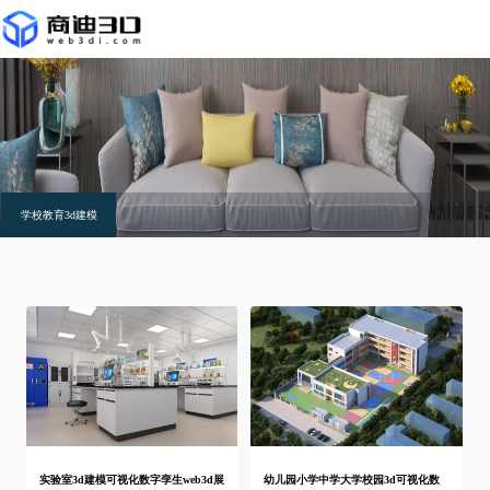
学校教育3d建模
实验室3d建模可视化数字孪生web3d展
幼儿园小学中学大学校园3d可视化数