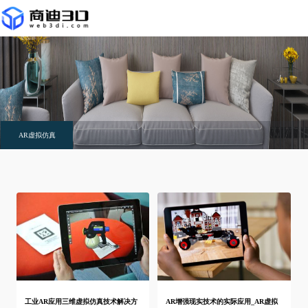
AR虚拟仿真
工业AR应用三维虚拟仿真技术解决方
AR增强现实技术的实际应用_AR虚拟