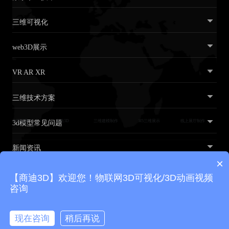
三维可视化
web3D展示
VR AR XR
三维技术方案
3d模型常见问题
友情链接
商迪3D
三维建模制作
H5三维展示
线上展厅制作
新闻资讯
Copyright © 2020 广州商迪科技有限公司 All Rights Reserved
粤ICP备18095621号
网站地图
×
联系我们
【商迪3D】欢迎您！物联网3D可视化/3D动画视频
咨询
19872700032
1054578403@qq.com
现在咨询
稍后再说
广东省广州市黄埔区广汕三路31号2楼