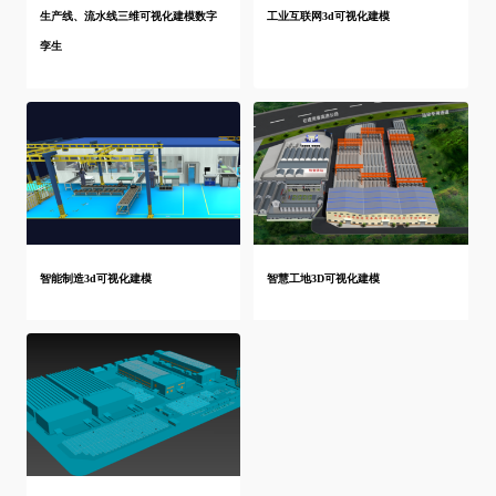
生产线、流水线三维可视化建模数字
工业互联网3d可视化建模
孪生
智能制造3d可视化建模
智慧工地3D可视化建模