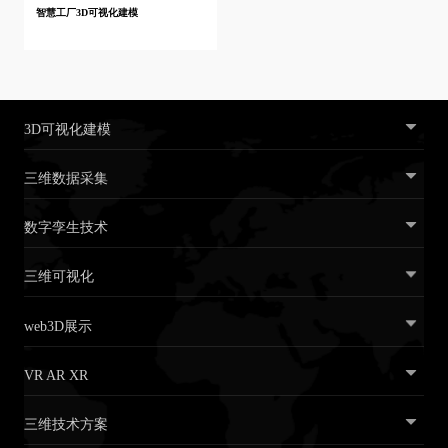
智慧工厂3D可视化建模
3D可视化建模
三维数据采集
数字孪生技术
三维可视化
web3D展示
VR AR XR
三维技术方案